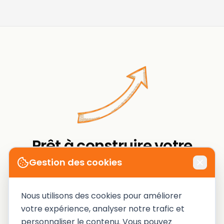
Prêt à construire votre
machine d'acquisition ?
Gestion des cookies
Un diagnostic de votre acquisition, sans
Nous utilisons des cookies pour améliorer
détour. On vous dit où sont les fuites, et
votre expérience, analyser notre trafic et
comment les colmater.
personnaliser le contenu. Vous pouvez