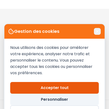
On regarde votre
Gestion des cookies
acquisition ensemble ?
Nous utilisons des cookies pour améliorer
Un Diagnostic S2R : on vous dit où sont les
votre expérience, analyser notre trafic et
fuites, et comment les colmater.
personnaliser le contenu. Vous pouvez
accepter tous les cookies ou personnaliser
vos préférences.
Demandez votre Diagnostic S2R
Pourquoi maintenant ?
Accepter tout
Personnaliser